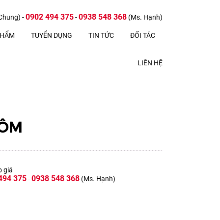
0902 494 375
0938 548 368
Chung) -
-
(Ms. Hạnh)
PHẨM
TUYỂN DỤNG
TIN TỨC
ĐỐI TÁC
LIÊN HỆ
HÔM
o giá
494 375
0938 548 368
-
(Ms. Hạnh)