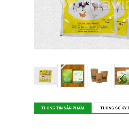
Bao Bì Bánh, Kẹo Các Loại
Túi PA, Túi Zipper, Túi
Nhôm
MÀNG BỌC THỰC PHẨM
PVC
MÀNG CO-EX NYLON PE
FILM
TUYỂN DỤNG
TIN TỨC
ĐỐI TÁC
LIÊN HỆ
THÔNG TIN SẢN PHẨM
THÔNG SỐ KỸ 