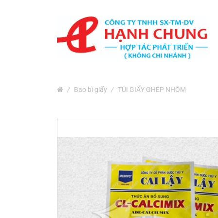
TRANG CHỦ
GIỚI THIỆU
TÚI NƯỚC GIẶT
/
Bao bì giấy
/
TÚI GIẤY GHÉP NHÔM
SẢN PHẨM
Bao Bì Giấy
Bao Bì Phân Bón, Thuốc
Trừ Sâu
Bao Bì Cà Phê Và Trà
Bao Bì Thủy Sản
Màng Ghép Dạng Cuộn
Túi Màng Đơn PE, HD, PP