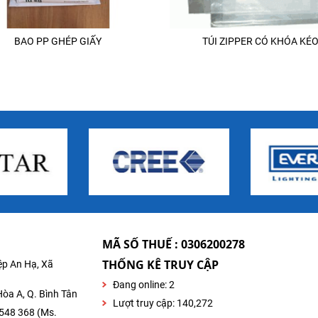
BAO PP GHÉP GIẤY
TÚI ZIPPER CÓ KHÓA KÉ
G
MÃ SỐ THUẾ : 0306200278
THỐNG KÊ TRUY CẬP
ệp An Hạ, Xã
Đang online:
2
òa A, Q. Bình Tân
Lượt truy cập: 140,272
 548 368 (Ms.