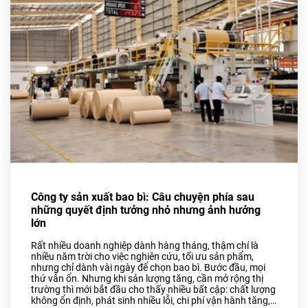
Bao Bì Bánh, Kẹo Các Loại
Túi PA, Túi Zipper, Túi
Nhôm
MÀNG BỌC THỰC PHẨM
PVC
MÀNG CO-EX NYLON PE
FILM
TUYỂN DỤNG
TIN TỨC
Công ty sản xuất bao bì: Câu chuyện phía sau
ĐỐI TÁC
những quyết định tưởng nhỏ nhưng ảnh hưởng
lớn
LIÊN HỆ
Rất nhiều doanh nghiệp dành hàng tháng, thậm chí là
nhiều năm trời cho việc nghiên cứu, tối ưu sản phẩm,
nhưng chỉ dành vài ngày để chọn bao bì. Bước đầu, mọi
thứ vẫn ổn. Nhưng khi sản lượng tăng, cần mở rộng thị
trường thì mới bắt đầu cho thấy nhiều bất cập: chất lượng
không ổn định, phát sinh nhiều lỗi, chi phí vận hành tăng,…