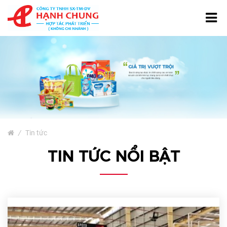
TRANG CHỦ
GIỚI THIỆU
TÚI NƯỚC GIẶT
SẢN PHẨM
Bao Bì Giấy
/
Tin tức
Bao Bì Phân Bón, Thuốc
TIN TỨC NỔI BẬT
Trừ Sâu
Bao Bì Cà Phê Và Trà
Bao Bì Thủy Sản
Màng Ghép Dạng Cuộn
Túi Màng Đơn PE, HD, PP