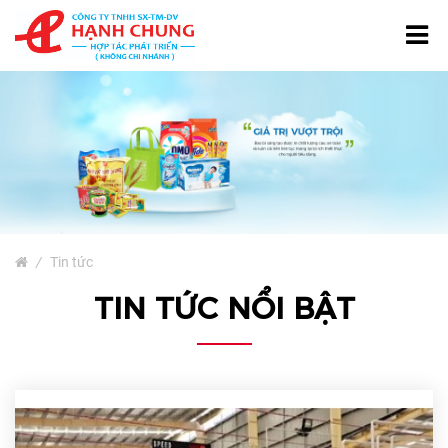
TRANG CHỦ
GIỚI THIỆU
TÚI NƯỚC GIẶT
SẢN PHẨM
Bao Bì Giấy
/
Tin tức
Bao Bì Phân Bón, Thuốc
TIN TỨC NỔI BẬT
Trừ Sâu
Bao Bì Cà Phê Và Trà
Bao Bì Thủy Sản
Màng Ghép Dạng Cuộn
Túi Màng Đơn PE, HD, PP