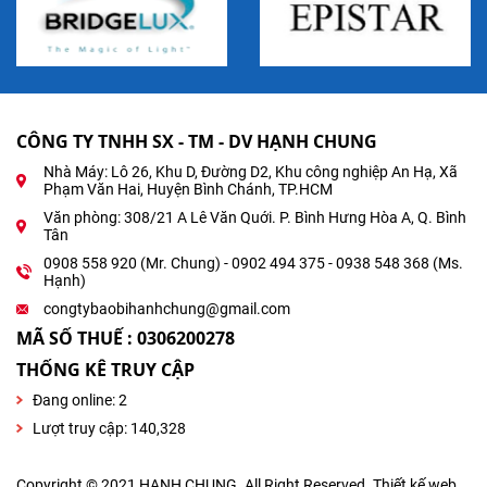
CÔNG TY TNHH SX - TM - DV HẠNH CHUNG
Nhà Máy: Lô 26, Khu D, Đường D2, Khu công nghiệp An Hạ, Xã
Phạm Văn Hai, Huyện Bình Chánh, TP.HCM
Văn phòng: 308/21 A Lê Văn Quới. P. Bình Hưng Hòa A, Q. Bình
Tân
0908 558 920 (Mr. Chung) - 0902 494 375 - 0938 548 368 (Ms.
Hạnh)
congtybaobihanhchung@gmail.com
MÃ SỐ THUẾ : 0306200278
THỐNG KÊ TRUY CẬP
Đang online:
2
Lượt truy cập: 140,328
Copyright © 2021 HANH CHUNG. All Right Reserved. Thiết kế web