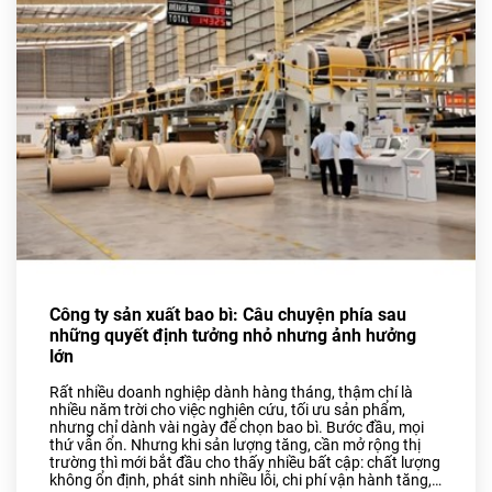
Bao Bì Bánh, Kẹo Các Loại
Túi PA, Túi Zipper, Túi
Nhôm
MÀNG BỌC THỰC PHẨM
PVC
MÀNG CO-EX NYLON PE
FILM
TUYỂN DỤNG
TIN TỨC
Công ty sản xuất bao bì: Câu chuyện phía sau
ĐỐI TÁC
những quyết định tưởng nhỏ nhưng ảnh hưởng
lớn
LIÊN HỆ
Rất nhiều doanh nghiệp dành hàng tháng, thậm chí là
nhiều năm trời cho việc nghiên cứu, tối ưu sản phẩm,
nhưng chỉ dành vài ngày để chọn bao bì. Bước đầu, mọi
thứ vẫn ổn. Nhưng khi sản lượng tăng, cần mở rộng thị
trường thì mới bắt đầu cho thấy nhiều bất cập: chất lượng
không ổn định, phát sinh nhiều lỗi, chi phí vận hành tăng,…