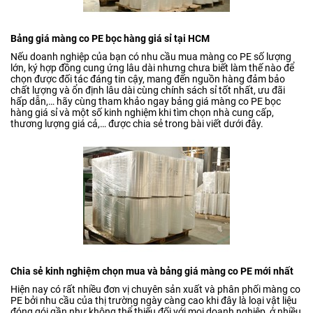
Bảng giá màng co PE bọc hàng giá sỉ tại HCM
Nếu doanh nghiệp của bạn có nhu cầu mua màng co PE số lượng
lớn, ký hợp đồng cung ứng lâu dài nhưng chưa biết làm thế nào để
chọn được đối tác đáng tin cậy, mang đến nguồn hàng đảm bảo
chất lượng và ổn định lâu dài cùng chính sách sỉ tốt nhất, ưu đãi
hấp dẫn,… hãy cùng tham khảo ngay bảng giá màng co PE bọc
hàng giá sỉ và một số kinh nghiệm khi tìm chọn nhà cung cấp,
thương lượng giá cả,… được chia sẻ trong bài viết dưới đây.
Chia sẻ kinh nghiệm chọn mua và bảng giá màng co PE mới nhất
Hiện nay có rất nhiều đơn vị chuyên sản xuất và phân phối màng co
PE bởi nhu cầu của thị trường ngày càng cao khi đây là loại vật liệu
đóng gói gần như không thể thiếu đối với mọi doanh nghiệp, ở nhiều