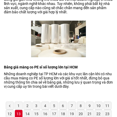
lĩnh vực, ngành nghề khác nhau. Tuy nhiên, không phải bất kỳ nhà
sản xuất, cung cấp nào cũng sẽ chắc chắn mang đến sản phẩm
đảm bảo chất lượng với giá hợp lý nhất.
Bảng giá màng co PE sỉ số lượng lớn tại HCM
Những doanh nghiệp tại TP HCM và các khu vực lân cận khi có nhu
cầu mua màng co PE số lượng lớn với giá sỉ tốt nhất, đừng bỏ qua
những thông tin chia sẻ về bảng giá, những lưu ý quan trọng và đơn
vị cung cấp uy tín trong bài viết dưới đây.
1
2
3
4
5
6
7
8
9
10
11
12
13
14
15
16
17
18
19
20
21
22
23