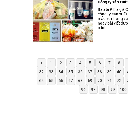
Công ty sản xuất
Bao bì PE là gì?
công ty sản xuất
mắc về những vấ
ngay bài viết dướ
mình.
1
2
3
4
5
6
7
8
32
33
34
35
36
37
38
39
40
64
65
66
67
68
69
70
71
72
96
97
98
99
100