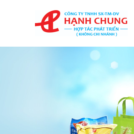
TRANG CHỦ
GIỚI THIỆU
TÚI NƯỚC GIẶT
SẢN PHẨM
Bao Bì Giấy
Bao Bì Phân Bón, Thuốc
Trừ Sâu
Bao Bì Cà Phê Và Trà
Bao Bì Thủy Sản
Màng Ghép Dạng Cuộn
Túi Màng Đơn PE, HD, PP