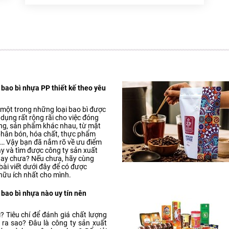
 bao bì nhựa PP thiết kế theo yêu
à một trong những loại bao bì được
dụng rất rộng rãi cho việc đóng
ng, sản phẩm khác nhau, từ mặt
phân bón, hóa chất, thực phẩm
i… Vậy bạn đã nắm rõ về ưu điểm
ày và tìm được công ty sản xuất
 hay chưa? Nếu chưa, hãy cùng
ài viết dưới đây để có được
hữu ích nhất cho mình.
 bao bì nhựa nào uy tín nên
ì? Tiêu chí để đánh giá chất lượng
 ra sao? Đâu là công ty sản xuất