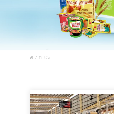
Bao Bì Bánh, Kẹo Các Loại
Túi PA, Túi Zipper, Túi
Nhôm
MÀNG BỌC THỰC PHẨM
PVC
MÀNG CO-EX NYLON PE
FILM
TUYỂN DỤNG
/
Tin tức
TIN TỨC
ĐỐI TÁC
LIÊN HỆ