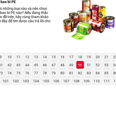
 bao bì PE
 Có những loại nào và nên chọn
 bao bì PE nào? Nếu đang thắc
n đề trên, hãy cùng tham khảo
i đây để tìm được câu trả lời cho
9
10
11
12
13
14
15
16
17
18
19
20
21
2
41
42
43
44
45
46
47
48
49
50
51
52
53
5
73
74
75
76
77
78
79
80
81
82
83
84
85
8
101
102
103
104
105
106
107
108
109
110
111
1