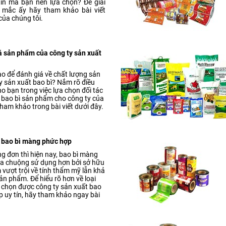
tín mà bạn nên lựa chọn? Để giải
 mắc ấy hãy tham khảo bài viết
của chúng tôi.
á sản phẩm của công ty sản xuất
ào để đánh giá về chất lượng sản
 sản xuất bao bì? Nắm rõ điều
ho bạn trong việc lựa chọn đối tác
ất bao bì sản phẩm cho công ty của
ham khảo trong bài viết dưới đây.
t bao bì màng phức hợp
ng đơn thì hiện nay, bao bì màng
a chuộng sử dụng hơn bởi sở hữu
 vượt trội về tính thẩm mỹ lẫn khả
n phẩm. Để hiểu rõ hơn về loại
m chọn được công ty sản xuất bao
 uy tín, hãy tham khảo ngay bài