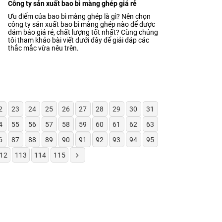
Công ty sản xuất bao bì màng ghép giá rẻ
Ưu điểm của bao bì màng ghép là gì? Nên chọn
công ty sản xuất bao bì màng ghép nào để được
đảm bảo giá rẻ, chất lượng tốt nhất? Cùng chúng
tôi tham khảo bài viết dưới đây để giải đáp các
thắc mắc vừa nêu trên.
2
23
24
25
26
27
28
29
30
31
4
55
56
57
58
59
60
61
62
63
6
87
88
89
90
91
92
93
94
95
12
113
114
115