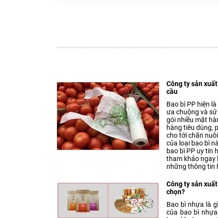
Công ty sản xuất
cầu
Bao bì PP hiện l
ưa chuộng và sử 
gói nhiều mặt hà
hàng tiêu dùng, 
cho tới chăn nuô
của loại bao bì n
bao bì PP uy tín
tham khảo ngay b
những thông tin 
Công ty sản xuất
chọn?
Bao bì nhựa là g
của bao bì nhựa