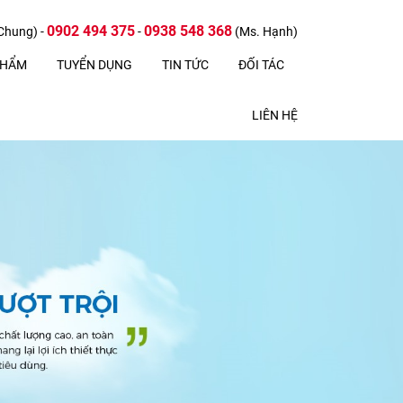
0902 494 375
0938 548 368
Chung) -
-
(Ms. Hạnh)
PHẨM
TUYỂN DỤNG
TIN TỨC
ĐỐI TÁC
LIÊN HỆ