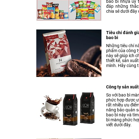
bao bì nhựa uy 
đáp những thắc
chia sẻ dưới đây 
Tiêu chí đánh gi
bao bì
Những tiêu chí n
phẩm của công ty
này sẽ giúp ích c
thiết kế, sản xu
mình. Hãy cùng t
Công ty sản xuấ
So với bao bì mà
phức hợp được ư
rất nhiều ưu điểm
năng bảo quản sả
bao bì này và tì
bì màng phức hợp
viết dưới đây.