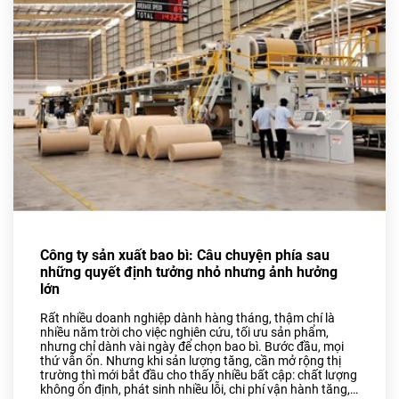
Bao Bì Bánh, Kẹo Các Loại
Túi PA, Túi Zipper, Túi
Nhôm
MÀNG BỌC THỰC PHẨM
PVC
MÀNG CO-EX NYLON PE
FILM
TUYỂN DỤNG
TIN TỨC
Công ty sản xuất bao bì: Câu chuyện phía sau
ĐỐI TÁC
những quyết định tưởng nhỏ nhưng ảnh hưởng
lớn
LIÊN HỆ
Rất nhiều doanh nghiệp dành hàng tháng, thậm chí là
nhiều năm trời cho việc nghiên cứu, tối ưu sản phẩm,
nhưng chỉ dành vài ngày để chọn bao bì. Bước đầu, mọi
thứ vẫn ổn. Nhưng khi sản lượng tăng, cần mở rộng thị
trường thì mới bắt đầu cho thấy nhiều bất cập: chất lượng
không ổn định, phát sinh nhiều lỗi, chi phí vận hành tăng,…