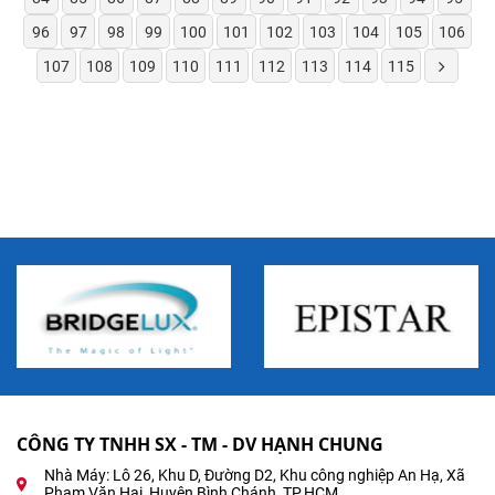
96
97
98
99
100
101
102
103
104
105
106
107
108
109
110
111
112
113
114
115
CÔNG TY TNHH SX - TM - DV HẠNH CHUNG
Nhà Máy: Lô 26, Khu D, Đường D2, Khu công nghiệp An Hạ, Xã
Phạm Văn Hai, Huyện Bình Chánh, TP.HCM