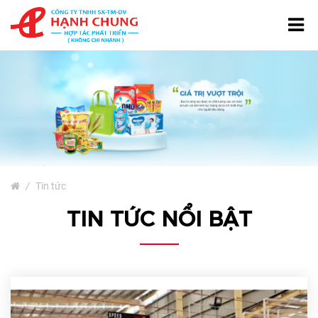
TRANG CHỦ
GIỚI THIỆU
TÚI NƯỚC GIẶT
SẢN PHẨM
Bao Bì Giấy
/
Tin tức
Bao Bì Phân Bón, Thuốc
TIN TỨC NỔI BẬT
Trừ Sâu
Bao Bì Cà Phê Và Trà
Bao Bì Thủy Sản
Màng Ghép Dạng Cuộn
Túi Màng Đơn PE, HD, PP