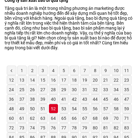
Công ty sản xuất bao bì quà tặng
Tặng quà tri ân là một trong những phương án marketing được
nhiều doanh nghiệp hướng đến để xây dựng mối quan hệ tốt đẹp,
bền vững với khách hàng. Ngoài quà tặng, bao bì đựng quà tặng có
ý nghĩa rất lớn trong việc thể hiện thành tâm của bên tặng. Bên
cạnh đó, cũng như bao bì quà tặng, bao bì sản phẩm mang lại ý
nghĩa tiếp thị rất lớn cho doanh nghiệp. Vậy, cụ thể ý nghĩa của bao
bì quà tặng là gì? Nên chọn công ty sản xuất bao bì nào để được hỗ
trợ thiết kế mẫu đẹp, miễn phí và có giá in tốt nhất? Cùng tìm hiểu
ngay trong bài viết dưới đây.
1
2
3
4
5
6
7
8
9
10
11
12
13
14
15
16
17
18
19
20
21
22
23
24
25
26
27
28
29
30
31
32
33
34
35
36
37
38
39
40
41
42
43
44
45
46
47
48
49
50
51
52
53
54
55
56
57
58
59
60
61
62
63
64
65
66
67
68
69
70
71
72
73
74
75
76
77
78
79
80
81
82
83
84
85
86
87
88
89
90
91
92
93
94
95