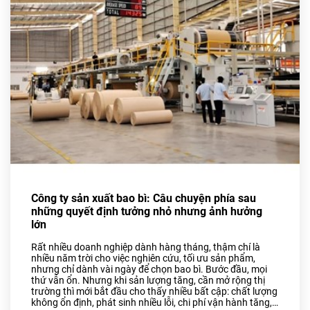
Bao Bì Bánh, Kẹo Các Loại
Túi PA, Túi Zipper, Túi
Nhôm
MÀNG BỌC THỰC PHẨM
PVC
MÀNG CO-EX NYLON PE
FILM
TUYỂN DỤNG
TIN TỨC
Công ty sản xuất bao bì: Câu chuyện phía sau
ĐỐI TÁC
những quyết định tưởng nhỏ nhưng ảnh hưởng
lớn
LIÊN HỆ
Rất nhiều doanh nghiệp dành hàng tháng, thậm chí là
nhiều năm trời cho việc nghiên cứu, tối ưu sản phẩm,
nhưng chỉ dành vài ngày để chọn bao bì. Bước đầu, mọi
thứ vẫn ổn. Nhưng khi sản lượng tăng, cần mở rộng thị
trường thì mới bắt đầu cho thấy nhiều bất cập: chất lượng
không ổn định, phát sinh nhiều lỗi, chi phí vận hành tăng,…