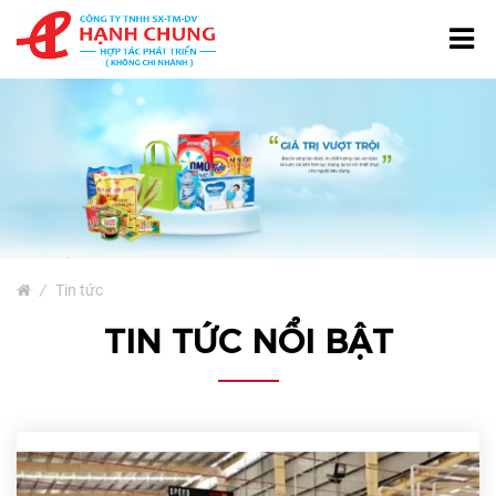
TRANG CHỦ
GIỚI THIỆU
TÚI NƯỚC GIẶT
SẢN PHẨM
Bao Bì Giấy
/
Tin tức
Bao Bì Phân Bón, Thuốc
TIN TỨC NỔI BẬT
Trừ Sâu
Bao Bì Cà Phê Và Trà
Bao Bì Thủy Sản
Màng Ghép Dạng Cuộn
Túi Màng Đơn PE, HD, PP