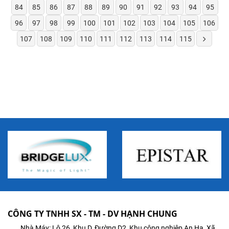
84
85
86
87
88
89
90
91
92
93
94
95
96
97
98
99
100
101
102
103
104
105
106
107
108
109
110
111
112
113
114
115
CÔNG TY TNHH SX - TM - DV HẠNH CHUNG
Nhà Máy: Lô 26, Khu D, Đường D2, Khu công nghiệp An Hạ, Xã