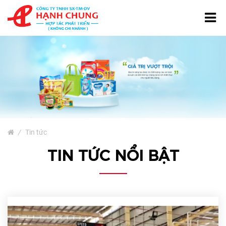
TRANG CHỦ
GIỚI THIỆU
TÚI NƯỚC GIẶT
SẢN PHẨM
Bao Bì Giấy
/
Tin tức
Bao Bì Phân Bón, Thuốc
TIN TỨC NỔI BẬT
Trừ Sâu
Bao Bì Cà Phê Và Trà
Bao Bì Thủy Sản
Màng Ghép Dạng Cuộn
Túi Màng Đơn PE, HD, PP