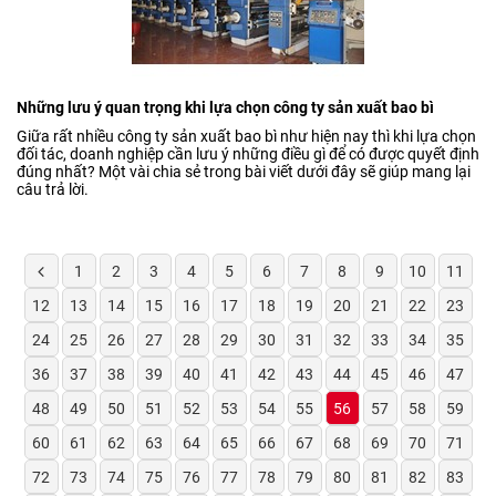
Những lưu ý quan trọng khi lựa chọn công ty sản xuất bao bì
Giữa rất nhiều công ty sản xuất bao bì như hiện nay thì khi lựa chọn
đối tác, doanh nghiệp cần lưu ý những điều gì để có được quyết định
đúng nhất? Một vài chia sẻ trong bài viết dưới đây sẽ giúp mang lại
câu trả lời.
1
2
3
4
5
6
7
8
9
10
11
12
13
14
15
16
17
18
19
20
21
22
23
24
25
26
27
28
29
30
31
32
33
34
35
36
37
38
39
40
41
42
43
44
45
46
47
48
49
50
51
52
53
54
55
56
57
58
59
60
61
62
63
64
65
66
67
68
69
70
71
72
73
74
75
76
77
78
79
80
81
82
83