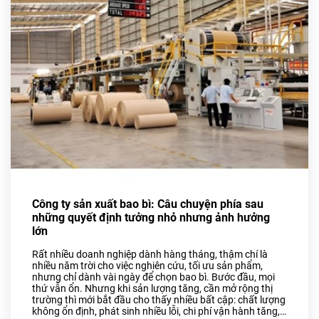
Bao Bì Bánh, Kẹo Các Loại
Túi PA, Túi Zipper, Túi
Nhôm
MÀNG BỌC THỰC PHẨM
PVC
MÀNG CO-EX NYLON PE
FILM
TUYỂN DỤNG
TIN TỨC
Công ty sản xuất bao bì: Câu chuyện phía sau
ĐỐI TÁC
những quyết định tưởng nhỏ nhưng ảnh hưởng
lớn
LIÊN HỆ
Rất nhiều doanh nghiệp dành hàng tháng, thậm chí là
nhiều năm trời cho việc nghiên cứu, tối ưu sản phẩm,
nhưng chỉ dành vài ngày để chọn bao bì. Bước đầu, mọi
thứ vẫn ổn. Nhưng khi sản lượng tăng, cần mở rộng thị
trường thì mới bắt đầu cho thấy nhiều bất cập: chất lượng
không ổn định, phát sinh nhiều lỗi, chi phí vận hành tăng,…