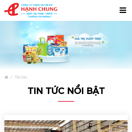
TRANG CHỦ
GIỚI THIỆU
TÚI NƯỚC GIẶT
SẢN PHẨM
Bao Bì Giấy
/
Tin tức
Bao Bì Phân Bón, Thuốc
TIN TỨC NỔI BẬT
Trừ Sâu
Bao Bì Cà Phê Và Trà
Bao Bì Thủy Sản
Màng Ghép Dạng Cuộn
Túi Màng Đơn PE, HD, PP