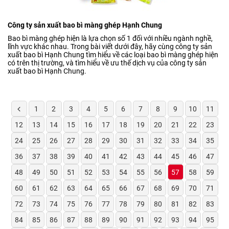
Công ty sản xuất bao bì màng ghép Hạnh Chung
Bao bì màng ghép hiện là lựa chọn số 1 đối với nhiều ngành nghề,
lĩnh vực khác nhau. Trong bài viết dưới đây, hãy cùng công ty sản
xuất bao bì Hạnh Chung tìm hiểu về các loại bao bì màng ghép hiện
có trên thị trường, và tìm hiểu về ưu thế dịch vụ của công ty sản
xuất bao bì Hạnh Chung.
1
2
3
4
5
6
7
8
9
10
11
12
13
14
15
16
17
18
19
20
21
22
23
24
25
26
27
28
29
30
31
32
33
34
35
36
37
38
39
40
41
42
43
44
45
46
47
48
49
50
51
52
53
54
55
56
57
58
59
60
61
62
63
64
65
66
67
68
69
70
71
72
73
74
75
76
77
78
79
80
81
82
83
84
85
86
87
88
89
90
91
92
93
94
95