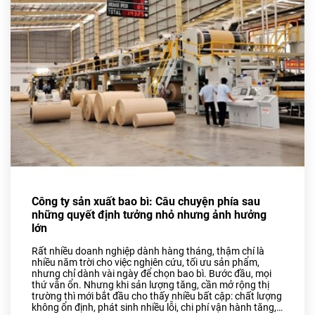
Bao Bì Bánh, Kẹo Các Loại
Túi PA, Túi Zipper, Túi
Nhôm
MÀNG BỌC THỰC PHẨM
PVC
MÀNG CO-EX NYLON PE
FILM
TUYỂN DỤNG
TIN TỨC
Công ty sản xuất bao bì: Câu chuyện phía sau
ĐỐI TÁC
những quyết định tưởng nhỏ nhưng ảnh hưởng
lớn
LIÊN HỆ
Rất nhiều doanh nghiệp dành hàng tháng, thậm chí là
nhiều năm trời cho việc nghiên cứu, tối ưu sản phẩm,
nhưng chỉ dành vài ngày để chọn bao bì. Bước đầu, mọi
thứ vẫn ổn. Nhưng khi sản lượng tăng, cần mở rộng thị
trường thì mới bắt đầu cho thấy nhiều bất cập: chất lượng
không ổn định, phát sinh nhiều lỗi, chi phí vận hành tăng,…