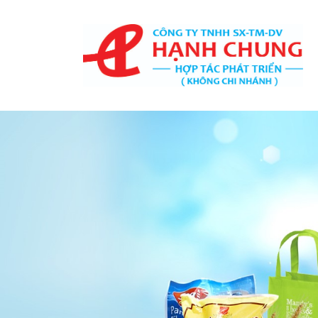
TRANG CHỦ
GIỚI THIỆU
TÚI NƯỚC GIẶT
SẢN PHẨM
Bao Bì Giấy
Bao Bì Phân Bón, Thuốc
Trừ Sâu
Bao Bì Cà Phê Và Trà
Bao Bì Thủy Sản
Màng Ghép Dạng Cuộn
Túi Màng Đơn PE, HD, PP