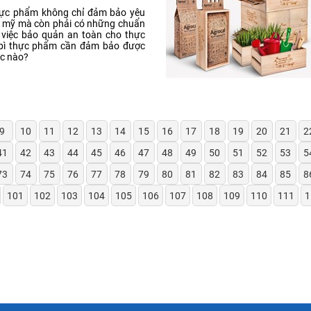
thực phẩm không chỉ đảm bảo yêu
m mỹ mà còn phải có những chuẩn
 việc bảo quản an toàn cho thực
bì thực phẩm cần đảm bảo được
c nào?
9
10
11
12
13
14
15
16
17
18
19
20
21
2
41
42
43
44
45
46
47
48
49
50
51
52
53
5
73
74
75
76
77
78
79
80
81
82
83
84
85
8
101
102
103
104
105
106
107
108
109
110
111
1