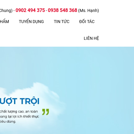
0902 494 375
0938 548 368
Chung) -
-
(Ms. Hạnh)
PHẨM
TUYỂN DỤNG
TIN TỨC
ĐỐI TÁC
LIÊN HỆ