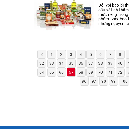
Đối với bao bì 
cầu về tính thẩ
mực riêng trong
phẩm. Vậy bao 
những nguyên tắ
1
2
3
4
5
6
7
8
32
33
34
35
36
37
38
39
40
64
65
66
67
68
69
70
71
72
96
97
98
99
100