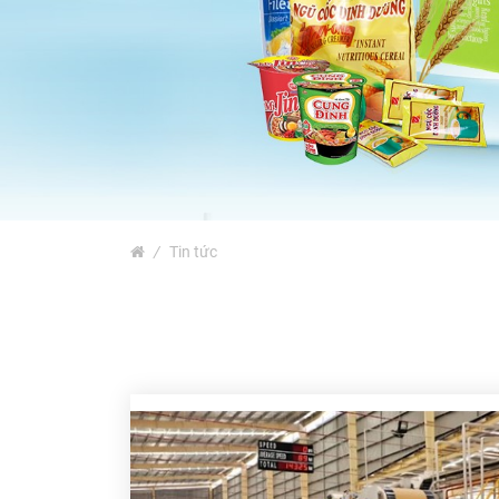
Bao Bì Bánh, Kẹo Các Loại
Túi PA, Túi Zipper, Túi
Nhôm
MÀNG BỌC THỰC PHẨM
PVC
MÀNG CO-EX NYLON PE
FILM
TUYỂN DỤNG
/
Tin tức
TIN TỨC
ĐỐI TÁC
LIÊN HỆ