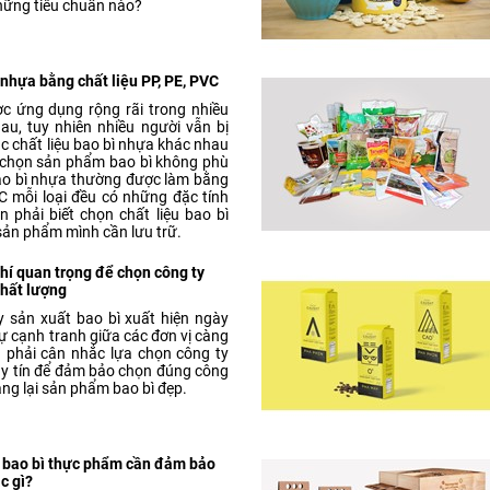
ững tiêu chuẩn nào?
 nhựa bằng chất liệu PP, PE, PVC
c ứng dụng rộng rãi trong nhiều
au, tuy nhiên nhiều người vẫn bị
c chất liệu bao bì nhựa khác nhau
 chọn sản phẩm bao bì không phù
bao bì nhựa thường được làm bằng
C mỗi loại đều có những đặc tính
 phải biết chọn chất liệu bao bì
sản phẩm mình cần lưu trữ.
hí quan trọng để chọn công ty
chất lượng
y sản xuất bao bì xuất hiện ngày
ự cạnh tranh giữa các đơn vị càng
 phải cân nhắc lựa chọn công ty
uy tín để đảm bảo chọn đúng công
ang lại sản phẩm bao bì đẹp.
t bao bì thực phẩm cần đảm bảo
c gì?