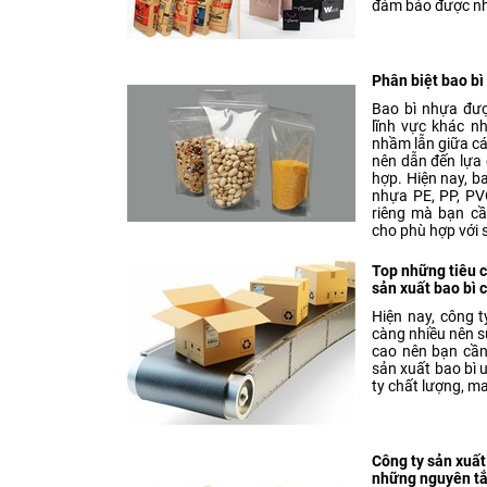
đảm bảo được nh
Phân biệt bao bì
Bao bì nhựa đượ
lĩnh vực khác nh
nhầm lẫn giữa cá
nên dẫn đến lựa
hợp. Hiện nay, 
nhựa PE, PP, PV
riêng mà bạn cần
cho phù hợp với 
Top những tiêu c
sản xuất bao bì 
Hiện nay, công t
càng nhiều nên s
cao nên bạn cần
sản xuất bao bì 
ty chất lượng, m
Công ty sản xuấ
những nguyên tắ