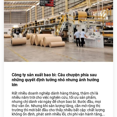
Bao Bì Bánh, Kẹo Các Loại
Túi PA, Túi Zipper, Túi
Nhôm
MÀNG BỌC THỰC PHẨM
PVC
MÀNG CO-EX NYLON PE
FILM
TUYỂN DỤNG
TIN TỨC
Công ty sản xuất bao bì: Câu chuyện phía sau
ĐỐI TÁC
những quyết định tưởng nhỏ nhưng ảnh hưởng
lớn
LIÊN HỆ
Rất nhiều doanh nghiệp dành hàng tháng, thậm chí là
nhiều năm trời cho việc nghiên cứu, tối ưu sản phẩm,
nhưng chỉ dành vài ngày để chọn bao bì. Bước đầu, mọi
thứ vẫn ổn. Nhưng khi sản lượng tăng, cần mở rộng thị
trường thì mới bắt đầu cho thấy nhiều bất cập: chất lượng
không ổn định, phát sinh nhiều lỗi, chi phí vận hành tăng,…