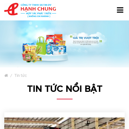
TRANG CHỦ
GIỚI THIỆU
TÚI NƯỚC GIẶT
SẢN PHẨM
Bao Bì Giấy
/
Tin tức
Bao Bì Phân Bón, Thuốc
TIN TỨC NỔI BẬT
Trừ Sâu
Bao Bì Cà Phê Và Trà
Bao Bì Thủy Sản
Màng Ghép Dạng Cuộn
Túi Màng Đơn PE, HD, PP