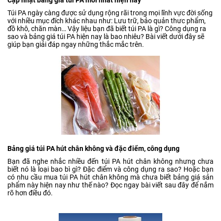
Cập nhật bảng giá túi PA mới nhất hiện nay
Túi PA ngày càng được sử dụng rộng rãi trong mọi lĩnh vực đời sống
với nhiều mục đích khác nhau như: Lưu trữ, bảo quản thưc phẩm,
đồ khô, chăn màn… Vậy liệu bạn đã biết túi PA là gì? Công dụng ra
sao và bảng giá túi PA hiện nay là bao nhiêu? Bài viết dưới đây sẽ
giúp bạn giải đáp ngay những thắc mắc trên.
Bảng giá túi PA hút chân không và đặc điểm, công dụng
Bạn đã nghe nhắc nhiều đến túi PA hút chân không nhưng chưa
biết nó là loại bao bì gì? Đặc điểm và công dụng ra sao? Hoặc bạn
có nhu cầu mua túi PA hút chân không mà chưa biết bảng giá sản
phẩm này hiện nay như thế nào? Đọc ngay bài viết sau đây để nắm
rõ hơn điều đó.