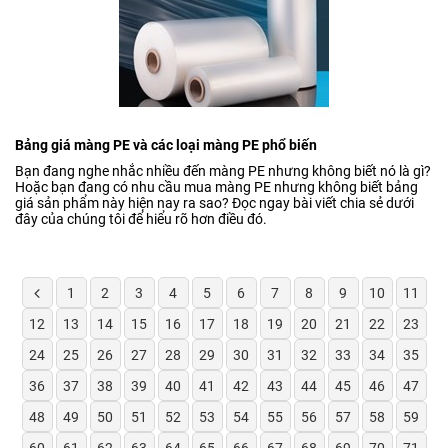
Bảng giá màng PE và các loại màng PE phổ biến
Bạn đang nghe nhắc nhiều đến màng PE nhưng không biết nó là gì?
Hoặc bạn đang có nhu cầu mua màng PE nhưng không biết bảng
giá sản phẩm này hiện nay ra sao? Đọc ngay bài viết chia sẻ dưới
đây của chúng tôi để hiểu rõ hơn điều đó.
1
2
3
4
5
6
7
8
9
10
11
12
13
14
15
16
17
18
19
20
21
22
23
24
25
26
27
28
29
30
31
32
33
34
35
36
37
38
39
40
41
42
43
44
45
46
47
48
49
50
51
52
53
54
55
56
57
58
59