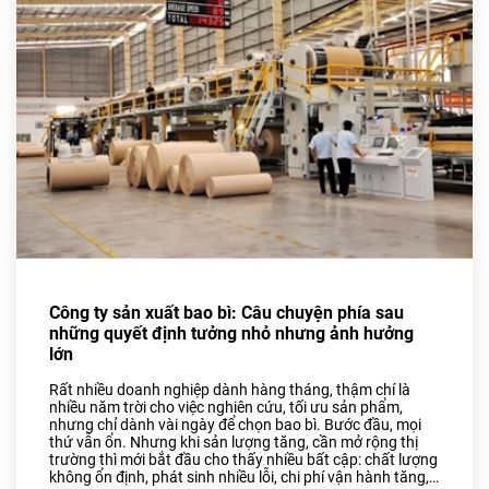
Bao Bì Bánh, Kẹo Các Loại
Túi PA, Túi Zipper, Túi
Nhôm
MÀNG BỌC THỰC PHẨM
PVC
MÀNG CO-EX NYLON PE
FILM
TUYỂN DỤNG
TIN TỨC
Công ty sản xuất bao bì: Câu chuyện phía sau
ĐỐI TÁC
những quyết định tưởng nhỏ nhưng ảnh hưởng
lớn
LIÊN HỆ
Rất nhiều doanh nghiệp dành hàng tháng, thậm chí là
nhiều năm trời cho việc nghiên cứu, tối ưu sản phẩm,
nhưng chỉ dành vài ngày để chọn bao bì. Bước đầu, mọi
thứ vẫn ổn. Nhưng khi sản lượng tăng, cần mở rộng thị
trường thì mới bắt đầu cho thấy nhiều bất cập: chất lượng
không ổn định, phát sinh nhiều lỗi, chi phí vận hành tăng,…