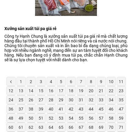
Xưởng sản xuất túi pa giá rẻ
Công ty Hạnh Chung là xưởng sản xuất túi pa giá rẻ mà chất lượng
hàng đầu tại thành phố Hồ Chí Minh nói riêng và cả nước nói chung.
Chúng tôi chuyên sản xuất và in ấn bao bì đa dạng chủng loại, phù
hợp với nhiều ngành nghề, mang đến sự an tâm tuyệt đối cho khách
hàng. Nếu bạn đang có ý định mua túi pa, chắc chắn Hạnh Chung
sẽ là sự lựa chọn tuyệt vời nhất dành cho bạn.
1
2
3
4
5
6
7
8
9
10
11
12
13
14
15
16
17
18
19
20
21
22
23
24
25
26
27
28
29
30
31
32
33
34
35
36
37
38
39
40
41
42
43
44
45
46
47
48
49
50
51
52
53
54
55
56
57
58
59
60
61
62
63
64
65
66
67
68
69
70
71