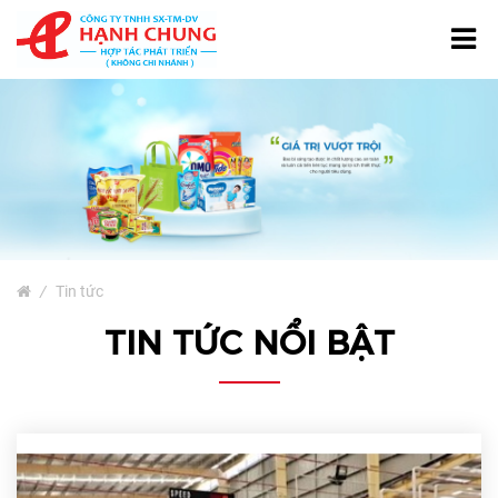
TRANG CHỦ
GIỚI THIỆU
TÚI NƯỚC GIẶT
SẢN PHẨM
Bao Bì Giấy
/
Tin tức
Bao Bì Phân Bón, Thuốc
TIN TỨC NỔI BẬT
Trừ Sâu
Bao Bì Cà Phê Và Trà
Bao Bì Thủy Sản
Màng Ghép Dạng Cuộn
Túi Màng Đơn PE, HD, PP