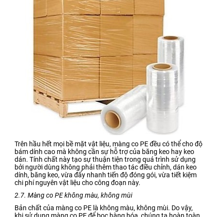
Trên hầu hết mọi bề mặt vật liệu, màng co PE đều có thể cho độ
bám dính cao mà không cần sự hỗ trợ của băng keo hay keo
dán. Tính chất này tạo sự thuận tiện trong quá trình sử dụng
bởi người dùng không phải thêm thao tác điều chỉnh, dán keo
dính, băng keo, vừa đẩy nhanh tiến độ đóng gói, vừa tiết kiệm
chi phí nguyên vật liệu cho công đoạn này.
2.7. Màng co PE không màu, không mùi
Bản chất của màng co PE là không màu, không mùi. Do vậy,
khi sử dụng màng co PE để bọc hàng hóa, chúng ta hoàn toàn