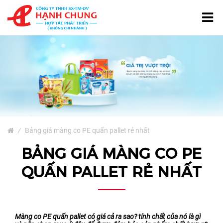
TRANG CHỦ
GIỚI THIỆU
TÚI NƯỚC GIẶT
SẢN PHẨM
Bao Bì Giấy
/
Bảng giá màng co PE quấn pallet rẻ nhất
Bao Bì Phân Bón, Thuốc
BẢNG GIÁ MÀNG CO PE
Trừ Sâu
QUẤN PALLET RẺ NHẤT
Bao Bì Cà Phê Và Trà
Bao Bì Thủy Sản
Màng Ghép Dạng Cuộn
Màng co PE quấn pallet có giá cả ra sao? tính chất của nó là gì
Túi Màng Đơn PE, HD, PP