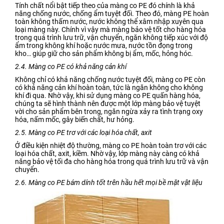
Tính chất nổi bật tiếp theo của màng co PE đó chính là khả
năng chống nước, chống ẩm tuyệt đối. Theo đó, màng PE hoàn
toàn không thấm nước, nước không thể xâm nhập xuyên qua
loại màng này. Chính vì vậy mà màng bảo vệ tốt cho hàng hóa
trong quá trình lưu trữ, vận chuyển, ngăn không tiếp xúc với độ
ẩm trong không khí hoặc nước mưa, nước tồn đọng trong
kho… giúp giữ cho sản phẩm không bị ẩm, mốc, hỏng hóc.
2.4. Màng co PE có khả năng cản khí
Không chỉ có khả năng chống nước tuyệt đối, màng co PE còn
có khả năng cản khí hoàn toàn, tức là ngăn không cho không
khí đi qua. Nhờ vậy, khi sử dụng màng co PE quấn hàng hóa,
chúng ta sẽ hình thành nên được một lớp màng bảo vệ tuyệt
vời cho sản phẩm bên trong, ngăn ngừa xảy ra tình trạng oxy
hóa, nấm mốc, gây biến chất, hư hỏng.
2.5. Màng co PE trơ với các loại hóa chất, axit
Ở điều kiện nhiệt độ thường, màng co PE hoàn toàn trơ với các
loại hóa chất, axit, kiềm. Nhờ vậy, lớp màng này càng có khả
năng bảo vệ tối đa cho hàng hóa trong quá trình lưu trữ và vận
chuyển.
2.6. Màng co PE bám dính tốt trên hầu hết mọi bề mặt vật liệu