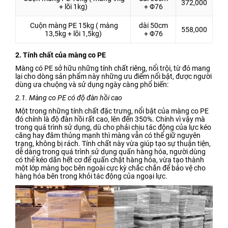
372,000
+ lõi 1kg)
+ Φ76
Cuộn màng PE 15kg ( màng
dài 50cm
558,000
13,5kg + lõi 1,5kg)
+ Φ76
2. Tính chất của màng co PE
Màng có PE sở hữu những tính chất riêng, nổi trội, từ đó mang
lại cho dòng sản phẩm này những ưu điểm nổi bật, được người
dùng ưa chuộng và sử dụng ngày càng phổ biến:
2.1. Màng co PE có độ đàn hồi cao
Một trong những tính chất đặc trưng, nổi bật của màng co PE
đó chính là độ đàn hồi rất cao, lên đến 350%. Chính vì vậy mà
trong quá trình sử dụng, dù cho phải chịu tác động của lực kéo
căng hay đâm thủng mạnh thì màng vẫn có thể giữ nguyên
trạng, không bị rách. Tính chất này vừa giúp tạo sự thuận tiện,
dễ dàng trong quá trình sử dụng quấn hàng hóa, người dùng
có thể kéo dãn hết cơ để quấn chặt hàng hóa, vừa tạo thành
một lớp màng bọc bên ngoài cực kỳ chắc chắn để bảo vệ cho
hàng hóa bên trong khỏi tác động của ngoại lực.