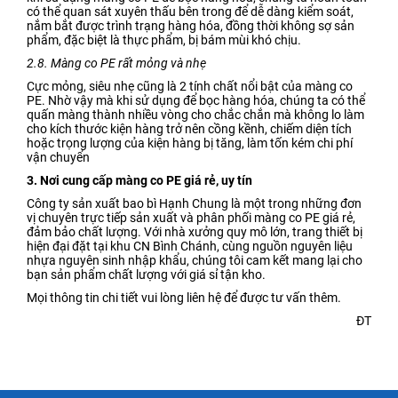
có thể quan sát xuyên thấu bên trong để dễ dàng kiểm soát,
nắm bắt được trình trạng hàng hóa, đồng thời không sợ sản
phẩm, đặc biệt là thực phẩm, bị bám mùi khó chịu.
2.8. Màng co PE rất mỏng và nhẹ
Cực mỏng, siêu nhẹ cũng là 2 tính chất nổi bật của màng co
PE. Nhờ vậy mà khi sử dụng để bọc hàng hóa, chúng ta có thể
quấn màng thành nhiều vòng cho chắc chắn mà không lo làm
cho kích thước kiện hàng trở nên cồng kềnh, chiếm diện tích
hoặc trọng lượng của kiện hàng bị tăng, làm tốn kém chi phí
vận chuyển
3. Nơi cung cấp màng co PE giá rẻ, uy tín
Công ty sản xuất bao bì Hạnh Chung là một trong những đơn
vị chuyên trực tiếp sản xuất và phân phối màng co PE giá rẻ,
đảm bảo chất lượng. Với nhà xưởng quy mô lớn, trang thiết bị
hiện đại đặt tại khu CN Bình Chánh, cùng nguồn nguyên liệu
nhựa nguyên sinh nhập khẩu, chúng tôi cam kết mang lại cho
bạn sản phẩm chất lượng với giá sỉ tận kho.
Mọi thông tin chi tiết vui lòng liên hệ để được tư vấn thêm.
ĐT