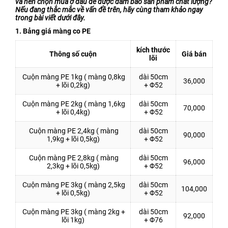
và nên chọn mua ở đâu để được đảm bảo sản phẩm chất lượng?
Nếu đang thắc mắc về vấn đề trên, hãy cùng tham khảo ngay
Bao Bì Bánh, Kẹo Các Loại
trong bài viết dưới đây.
Túi PA, Túi Zipper, Túi
1. Bảng giá màng co PE
Nhôm
kích thước
Thông số cuộn
Giá bán
MÀNG BỌC THỰC PHẨM
lõi
PVC
Cuộn màng PE 1kg ( màng 0,8kg
dài 50cm
36,000
MÀNG CO-EX NYLON PE
+ lõi 0,2kg)
+ Φ52
FILM
Cuộn màng PE 2kg ( màng 1,6kg
dài 50cm
70,000
+ lõi 0,4kg)
+ Φ52
TUYỂN DỤNG
Cuộn màng PE 2,4kg ( màng
dài 50cm
TIN TỨC
90,000
1,9kg + lõi 0,5kg)
+ Φ52
ĐỐI TÁC
Cuộn màng PE 2,8kg ( màng
dài 50cm
96,000
2,3kg + lõi 0,5kg)
+ Φ52
LIÊN HỆ
Cuộn màng PE 3kg ( màng 2,5kg
dài 50cm
104,000
+ lõi 0,5kg)
+ Φ52
Cuộn màng PE 3kg ( màng 2kg +
dài 50cm
92,000
lõi 1kg)
+ Φ76