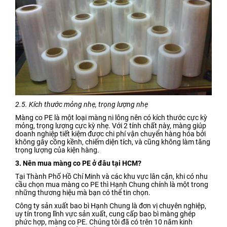
2.5. Kích thước mỏng nhẹ, trọng lượng nhẹ
Màng co PE là một loại màng ni lông nên có kích thước cực kỳ
mỏng, trọng lượng cực kỳ nhẹ. Với 2 tính chất này, màng giúp
doanh nghiệp tiết kiệm được chi phí vận chuyển hàng hóa bởi
không gây cồng kềnh, chiếm diện tích, và cũng không làm tăng
trọng lượng của kiện hàng.
3. Nên mua màng co PE ở đâu tại HCM?
Tại Thành Phố Hồ Chí Minh và các khu vực lân cận, khi có nhu
cầu chọn mua màng co PE thì Hạnh Chung chính là một trong
những thương hiệu mà bạn có thể tin chọn.
Công ty sản xuất bao bì Hạnh Chung là đơn vị chuyên nghiệp,
uy tín trong lĩnh vực sản xuất, cung cấp bao bì màng ghép
phức hợp, màng co PE. Chúng tôi đã có trên 10 năm kinh