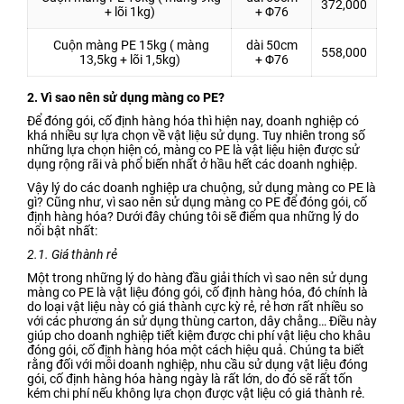
372,000
+ lõi 1kg)
+ Φ76
Cuộn màng PE 15kg ( màng
dài 50cm
558,000
13,5kg + lõi 1,5kg)
+ Φ76
2. Vì sao nên sử dụng màng co PE?
Để đóng gói, cố định hàng hóa thì hiện nay, doanh nghiệp có
khá nhiều sự lựa chọn về vật liệu sử dụng. Tuy nhiên trong số
những lựa chọn hiện có, màng co PE là vật liệu hiện được sử
dụng rộng rãi và phổ biến nhất ở hầu hết các doanh nghiệp.
Vậy lý do các doanh nghiệp ưa chuộng, sử dụng màng co PE là
gì? Cũng như, vì sao nên sử dụng màng co PE để đóng gói, cố
định hàng hóa? Dưới đây chúng tôi sẽ điểm qua những lý do
nổi bật nhất:
2.1. Giá thành rẻ
Một trong những lý do hàng đầu giải thích vì sao nên sử dụng
màng co PE là vật liệu đóng gói, cố định hàng hóa, đó chính là
do loại vật liệu này có giá thành cực kỳ rẻ, rẻ hơn rất nhiều so
với các phương án sử dụng thùng carton, dây chằng… Điều này
giúp cho doanh nghiệp tiết kiệm được chi phí vật liệu cho khâu
đóng gói, cố định hàng hóa một cách hiệu quả. Chúng ta biết
rằng đối với mỗi doanh nghiệp, nhu cầu sử dụng vật liệu đóng
gói, cố định hàng hóa hàng ngày là rất lớn, do đó sẽ rất tốn
kém chi phí nếu không lựa chọn được vật liệu có giá thành rẻ.