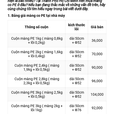
hiện là bao nhiêu? Tại Thành Phố Hồ Chí Minh nên mua màng
co PE ở đâu? Nếu bạn đang thắc mắc về những vấn đề trên, hãy
Bao Bì Bánh, Kẹo Các Loại
cùng chúng tôi tìm hiểu ngay trong bài viết dưới đây.
Túi PA, Túi Zipper, Túi
1. Bảng giá màng co PE tại nhà máy
Nhôm
kích thước
Thông số cuộn
Giá bán
MÀNG BỌC THỰC PHẨM
lõi
PVC
Cuộn màng PE 1kg ( màng 0,8kg
dài 50cm
36,000
MÀNG CO-EX NYLON PE
+ lõi 0,2kg)
+ Φ52
FILM
Cuộn màng PE 2kg ( màng 1,6kg
dài 50cm
70,000
+ lõi 0,4kg)
+ Φ52
TUYỂN DỤNG
Cuộn màng PE 2,4kg ( màng
dài 50cm
TIN TỨC
90,000
1,9kg + lõi 0,5kg)
+ Φ52
ĐỐI TÁC
Cuộn màng PE 2,8kg ( màng
dài 50cm
96,000
2,3kg + lõi 0,5kg)
+ Φ52
LIÊN HỆ
Cuộn màng PE 3kg ( màng 2,5kg
dài 50cm
104,000
+ lõi 0,5kg)
+ Φ52
Cuộn màng PE 3kg ( màng 2kg +
dài 50cm
92,000
lõi 1kg)
+ Φ76