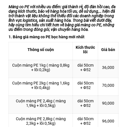
Bao Bì Bánh, Kẹo Các Loại
Màng co PE với nhiều ưu điểm: giá thành rẻ, độ đàn hồi cao, đa
dạng kích thước, bảo vệ hàng hóa tối ưu, dễ sử dụng,… hiện đã
Túi PA, Túi Zipper, Túi
trở thành vật liệu không thể thiếu đối các doanh nghiệp trong
lĩnh vực logistics, sản xuất hàng hóa. Trong bài viết dưới đây,
Nhôm
hãy cùng tìm hiểu chi tiết hơn về bảng giá màng co PE, những
ưu điểm trong đóng gói, vận chuyển hàng hóa.
MÀNG BỌC THỰC PHẨM
1. Bảng giá màng co PE bọc hàng mới nhất
PVC
MÀNG CO-EX NYLON PE
Kích thước
Thông số cuộn
Giá bán
lõi
FILM
TUYỂN DỤNG
Cuộn màng PE 1kg ( màng 0,8kg
dài 50cm
36,000
+ lõi 0,2kg)
+ Φ52
TIN TỨC
Cuộn màng PE 2kg ( màng 1,6kg
dài 50cm
ĐỐI TÁC
70,000
+ lõi 0,4kg)
+ Φ52
LIÊN HỆ
Cuộn màng PE 2,4kg ( màng
dài 50cm
90,000
1,9kg + lõi 0,5kg)
+ Φ52
Cuộn màng PE 2,8kg ( màng
dài 50cm
96,000
2,3kg + lõi 0,5kg)
+ Φ52