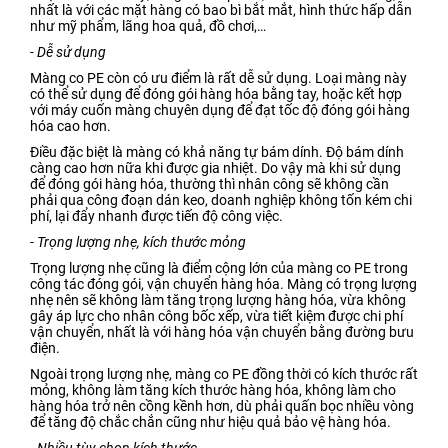
nhất là với các mặt hàng có bao bì bắt mắt, hình thức hấp dẫn
như mỹ phẩm, lãng hoa quả, đồ chơi,…
- Dễ sử dụng
Màng co PE còn có ưu điểm là rất dễ sử dụng. Loại màng này
có thể sử dụng để đóng gói hàng hóa bằng tay, hoặc kết hợp
với máy cuốn màng chuyên dụng để đạt tốc độ đóng gói hàng
hóa cao hơn.
Điều đặc biệt là màng có khả năng tự bám dính. Độ bám dính
càng cao hơn nữa khi được gia nhiệt. Do vậy mà khi sử dụng
để đóng gói hàng hóa, thường thì nhân công sẽ không cần
phải qua công đoạn dán keo, doanh nghiệp không tốn kém chi
phí, lại đẩy nhanh được tiến độ công việc.
- Trọng lượng nhẹ, kích thước mỏng
Trọng lượng nhẹ cũng là điểm cộng lớn của màng co PE trong
công tác đóng gói, vận chuyển hàng hóa. Màng có trọng lượng
nhẹ nên sẽ không làm tăng trọng lượng hàng hóa, vừa không
gây áp lực cho nhân công bốc xếp, vừa tiết kiệm được chi phí
vận chuyển, nhất là với hàng hóa vận chuyển bằng đường bưu
điện.
Ngoài trọng lượng nhẹ, màng co PE đồng thời có kích thước rất
mỏng, không làm tăng kích thước hàng hóa, không làm cho
hàng hóa trở nên cồng kềnh hơn, dù phải quấn bọc nhiều vòng
để tăng độ chắc chắn cũng như hiệu quả bảo vệ hàng hóa.
- Nhiều tùy chọn kích thước