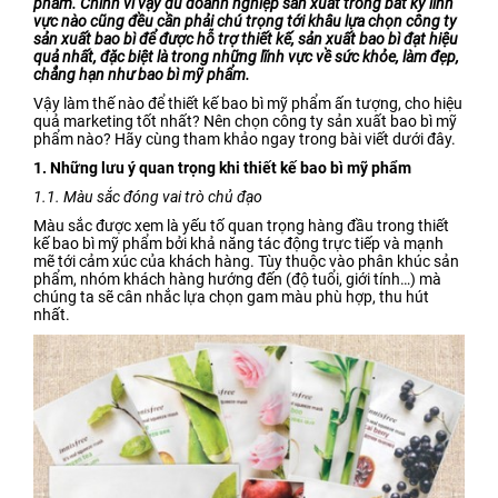
phâm. Chính vì vậy dù doanh nghiệp sản xuất trong bất kỳ lĩnh
vực nào cũng đều cần phải chú trọng tới khâu lựa chọn công ty
Bao Bì Bánh, Kẹo Các Loại
sản xuất bao bì để được hỗ trợ thiết kế, sản xuất bao bì đạt hiệu
quả nhất, đặc biệt là trong những lĩnh vực về sức khỏe, làm đẹp,
Túi PA, Túi Zipper, Túi
chẳng hạn như bao bì mỹ phẩm.
Nhôm
Vậy làm thế nào để thiết kế bao bì mỹ phẩm ấn tượng, cho hiệu
MÀNG BỌC THỰC PHẨM
quả marketing tốt nhất? Nên chọn công ty sản xuất bao bì mỹ
phẩm nào? Hãy cùng tham khảo ngay trong bài viết dưới đây.
PVC
1. Những lưu ý quan trọng khi thiết kế bao bì mỹ phẩm
MÀNG CO-EX NYLON PE
1.1. Màu sắc đóng vai trò chủ đạo
FILM
Màu sắc được xem là yếu tố quan trọng hàng đầu trong thiết
kế bao bì mỹ phẩm bởi khả năng tác động trực tiếp và mạnh
TUYỂN DỤNG
mẽ tới cảm xúc của khách hàng. Tùy thuộc vào phân khúc sản
phẩm, nhóm khách hàng hướng đến (độ tuổi, giới tính…) mà
TIN TỨC
chúng ta sẽ cân nhắc lựa chọn gam màu phù hợp, thu hút
nhất.
ĐỐI TÁC
LIÊN HỆ