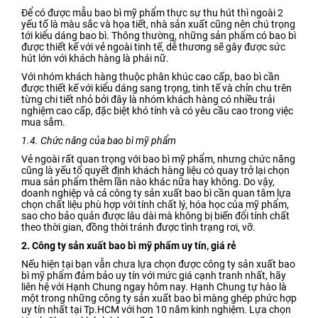
Để có được mẫu bao bì mỹ phẩm thực sự thu hút thì ngoài 2
yếu tố là màu sắc và họa tiết, nhà sản xuất cũng nên chú trọng
tới kiểu dáng bao bì. Thông thường, những sản phẩm có bao bì
được thiết kế với vẻ ngoài tinh tế, dễ thương sẽ gây được sức
hút lớn với khách hàng là phái nữ.
Với nhóm khách hàng thuộc phân khúc cao cấp, bao bì cần
được thiết kế với kiểu dáng sang trọng, tinh tế và chỉn chu trên
từng chi tiết nhỏ bởi đây là nhóm khách hàng có nhiều trải
nghiệm cao cấp, đặc biệt khó tính và có yêu cầu cao trong việc
mua sắm.
1.4. Chức năng của bao bì mỹ phẩm
Vẻ ngoài rất quan trọng với bao bì mỹ phẩm, nhưng chức năng
cũng là yếu tố quyết định khách hàng liệu có quay trở lại chọn
mua sản phẩm thêm lần nào khác nữa hay không. Do vậy,
doanh nghiệp và cả công ty sản xuất bao bì cần quan tâm lựa
chọn chất liệu phù hợp với tính chất lý, hóa học của mỹ phẩm,
sao cho bảo quản được lâu dài mà không bị biến đổi tính chất
theo thời gian, đồng thời tránh được tình trạng rơi, vỡ.
2. Công ty sản xuất bao bì mỹ phẩm uy tín, giá rẻ
Nếu hiện tại bạn vẫn chưa lựa chọn được công ty sản xuất bao
bì mỹ phẩm đảm bảo uy tín với mức giá cạnh tranh nhất, hãy
liên hệ với Hạnh Chung ngay hôm nay. Hạnh Chung tự hào là
một trong những công ty sản xuất bao bì màng ghép phức hợp
uy tín nhất tại Tp.HCM với hơn 10 năm kinh nghiệm. Lựa chọn