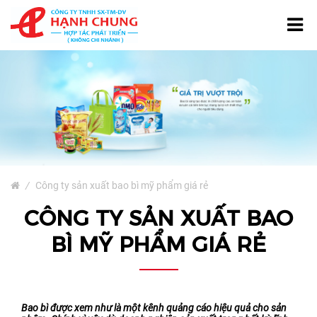
TRANG CHỦ
GIỚI THIỆU
TÚI NƯỚC GIẶT
SẢN PHẨM
Bao Bì Giấy
/
Công ty sản xuất bao bì mỹ phẩm giá rẻ
Bao Bì Phân Bón, Thuốc
CÔNG TY SẢN XUẤT BAO
Trừ Sâu
BÌ MỸ PHẨM GIÁ RẺ
Bao Bì Cà Phê Và Trà
Bao Bì Thủy Sản
Màng Ghép Dạng Cuộn
Bao bì được xem như là một kênh quảng cáo hiệu quả cho sản
Túi Màng Đơn PE, HD, PP